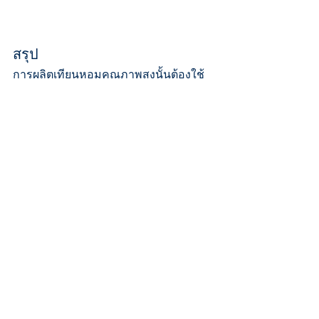
สรุป
การผลิตเทียนหอมคุณภาพสูงนั้นต้องใช้
ความใส่ใจในทุกรายละเอียด ตั้งแต่การ
เลือกวัสดุพื้นฐาน การเตรียมส่วนผสม การ
เทและการติดตั้งไส้เทียน การทดสอบและ
ควบคุมคุณภาพ จนถึงการบรรจุและการ
เก็บรักษา การปฏิบัติตามขั้นตอนเหล่านี้
อย่างถูกต้องจะช่วยให้คุณสามารถผลิต
เทียนหอมที่มีคุณภาพและได้รับความนิยม
จากลูกค้าได้อย่างมั่นใจ