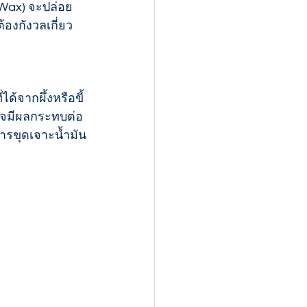
 Wax) จะปล่อย
องกังวลเกี่ยว
ด้จากผึ้งหรือขี้
นอาจมีผลกระทบต่อ
ารขุดเจาะน้ำมัน