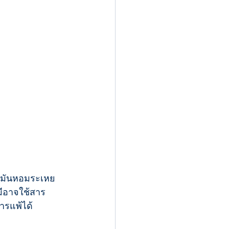
้ำมันหอมระเหย
มีอาจใช้สาร
การแพ้ได้